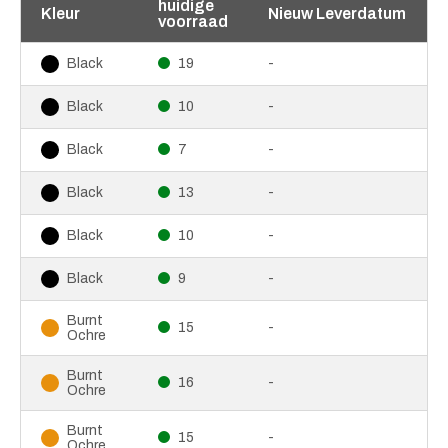
huidige
Kleur
Nieuw Leverdatum
voorraad
19
-
Black
10
-
Black
7
-
Black
13
-
Black
10
-
Black
9
-
Black
Burnt
15
-
Ochre
Burnt
16
-
Ochre
Burnt
15
-
Ochre