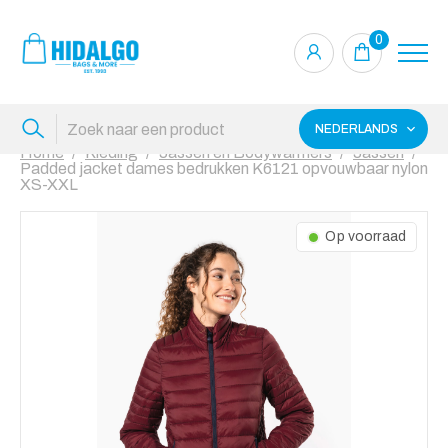
0
NEDERLANDS
Home
Kleding
Jassen en Bodywarmers
Jassen
Padded jacket dames bedrukken K6121 opvouwbaar nylon
XS-XXL
Op voorraad