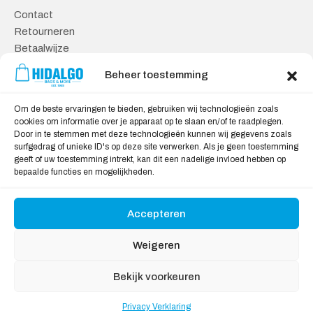
Contact
Retourneren
Betaalwijze
Kennisbank
Beheer toestemming
Veilig Shoppen
Om de beste ervaringen te bieden, gebruiken wij technologieën zoals
Algemene Voorwaarden
cookies om informatie over je apparaat op te slaan en/of te raadplegen.
Door in te stemmen met deze technologieën kunnen wij gegevens zoals
Privacy Verklaring
surfgedrag of unieke ID's op deze site verwerken. Als je geen toestemming
Cookie Verklaring
geeft of uw toestemming intrekt, kan dit een nadelige invloed hebben op
Aansprakelijkheid
bepaalde functies en mogelijkheden.
Accepteren
Wij accepteren:
Weigeren
Bekijk voorkeuren
Privacy Verklaring
Copyright © 2026
Hidalgo
, All rights reserved