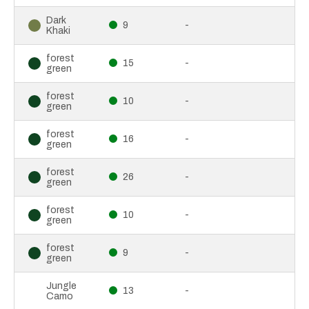
Dark
9
-
Khaki
forest
15
-
green
forest
10
-
green
forest
16
-
green
forest
26
-
green
forest
10
-
green
forest
9
-
green
Jungle
13
-
Camo