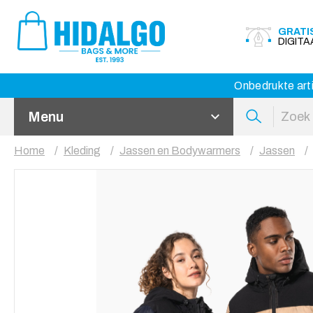
GRATI
DIGIT
Onbedrukte arti
Menu
Home
Kleding
Jassen en Bodywarmers
Jassen