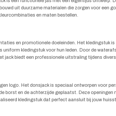
k is een functionele jas met een eigentijds ontwerp. D
bouwd uit duurzame materialen die zorgen voor een goe
e kleurcombinaties en maten bestellen.
sentaties en promotionele doeleinden. Het kledingstuk 
s uniform kledingstuk voor hun leden. Door de wateraf
t jack biedt een professionele uitstraling tijdens divers
eigen logo. Het donsjack is speciaal ontworpen voor pe
de borst en de achterzijde geplaatst. Deze openingen 
iseerd kledingstuk dat perfect aansluit bij jouw huissti