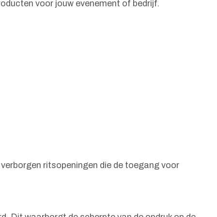
roducten voor jouw evenement of bedrijf.
r verborgen ritsopeningen die de toegang voor
rd. Dit waarborgt de scherpte van de opdruk op de