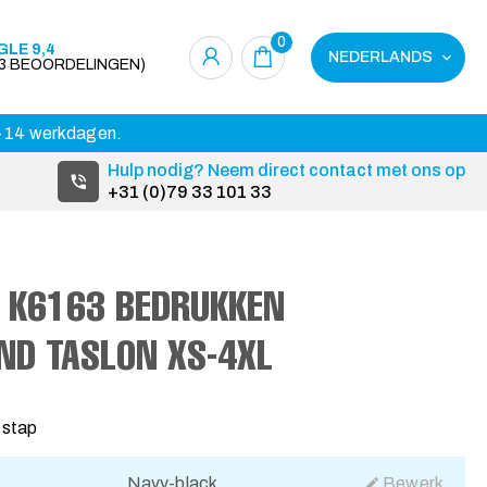
0
LE 9,4
NEDERLANDS
23 BEOORDELINGEN)
 3-14 werkdagen.
Hulp nodig? Neem direct contact met ons op
+31 (0)79 33 101 33
T K6163 BEDRUKKEN
ND TASLON XS-4XL
 stap
Navy-black
Bewerk