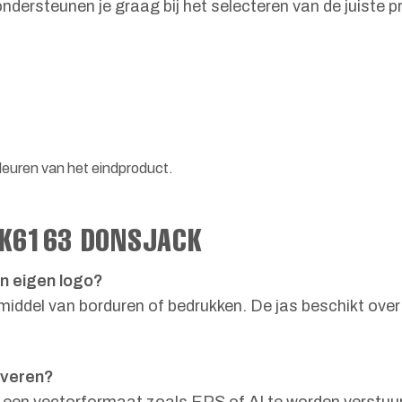
ndersteunen je graag bij het selecteren van de juiste p
leuren van het eindproduct.
 K6163 DONSJACK
jn eigen logo?
r middel van borduren of bedrukken. De jas beschikt ove
everen?
n een vectorformaat zoals EPS of AI te worden verstuu