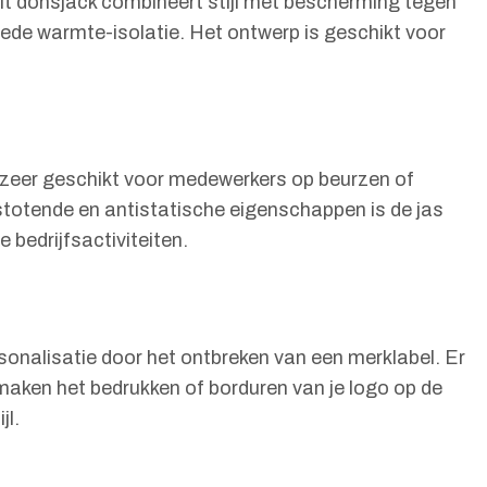
it donsjack combineert stijl met bescherming tegen
de warmte-isolatie. Het ontwerp is geschikt voor
is zeer geschikt voor medewerkers op beurzen of
stotende en antistatische eigenschappen is de jas
e bedrijfsactiviteiten.
rsonalisatie door het ontbreken van een merklabel. Er
maken het bedrukken of borduren van je logo op de
jl.