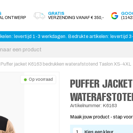
S
GRATIS
GOOG
AAL ONTWERP
VERZENDING VANAF € 350,-
(114
kelen: levertijd 1-3 werkdagen. Bedrukte artikelen: levertijd
Puffer jacket K6163 bedrukken waterafstotend Taslon XS-4XL
PUFFER JACKE
Op voorraad
WATERAFSTOTE
Artikelnummer: K6163
Maak jouw product - stap voor
1
Kies een kleur