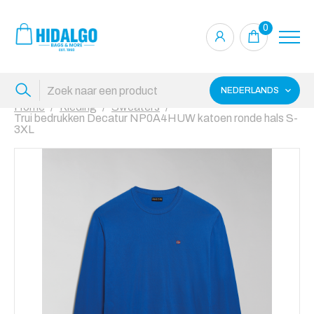
0
NEDERLANDS
Home
Kleding
Sweaters
Trui bedrukken Decatur NP0A4HUW katoen ronde hals S-
3XL