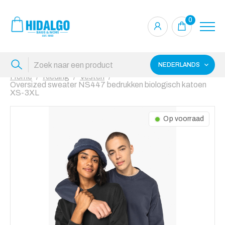
0
NEDERLANDS
Home
Kleding
Vesten
Oversized sweater NS447 bedrukken biologisch katoen
XS-3XL
Op voorraad