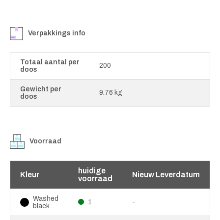
Verpakkings info
Totaal aantal per
200
doos
Gewicht per
9.76 kg
doos
Voorraad
huidige
Kleur
Nieuw Leverdatum
voorraad
Washed
1
-
black