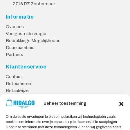
2718 RZ Zoetermeer
Informatie
Over ons
Veelgestelde vragen
Bedrukkings Mogelijkheden
Duurzaamheid
Partners
Klantenservice
Contact
Retourneren
Betaalwijze
Kennisbank
Beheer toestemming
Veilig Shoppen
Om de beste ervaringen te bieden, gebruiken wij technologieën zoals
Algemene Voorwaarden
cookies om informatie over je apparaat op te slaan en/of te raadplegen.
Privacy Verklaring
Door in te stemmen met deze technologieën kunnen wij gegevens zoals