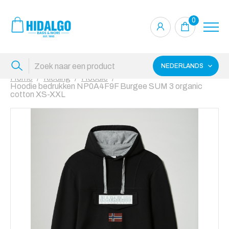
0
NEDERLANDS
Home
Kleding
Hoodie
Hoodie bedrukken NP0A4F9F Burgee SUM 3 organic
cotton XS-XXL