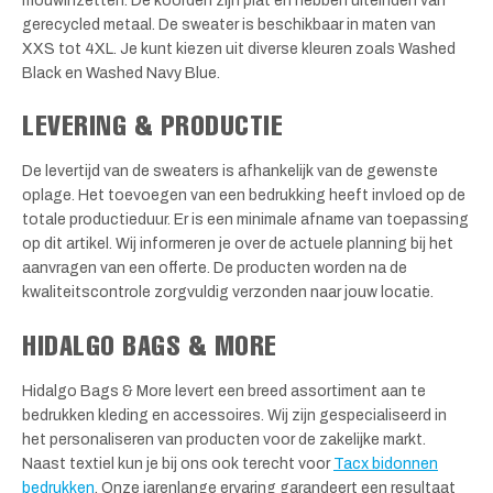
mouwinzetten. De koorden zijn plat en hebben uiteinden van
gerecycled metaal. De sweater is beschikbaar in maten van
XXS tot 4XL. Je kunt kiezen uit diverse kleuren zoals Washed
Black en Washed Navy Blue.
LEVERING & PRODUCTIE
De levertijd van de sweaters is afhankelijk van de gewenste
oplage. Het toevoegen van een bedrukking heeft invloed op de
totale productieduur. Er is een minimale afname van toepassing
op dit artikel. Wij informeren je over de actuele planning bij het
aanvragen van een offerte. De producten worden na de
kwaliteitscontrole zorgvuldig verzonden naar jouw locatie.
HIDALGO BAGS & MORE
Hidalgo Bags & More levert een breed assortiment aan te
bedrukken kleding en accessoires. Wij zijn gespecialiseerd in
het personaliseren van producten voor de zakelijke markt.
Naast textiel kun je bij ons ook terecht voor
Tacx bidonnen
bedrukken
. Onze jarenlange ervaring garandeert een resultaat