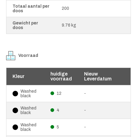
Totaal aantal per
200
doos
Gewicht per
9.76 kg
doos
Voorraad
huidige
Nieuw
Kleur
voorraad
Leverdatum
Washed
12
-
black
Washed
4
-
black
Washed
5
-
black