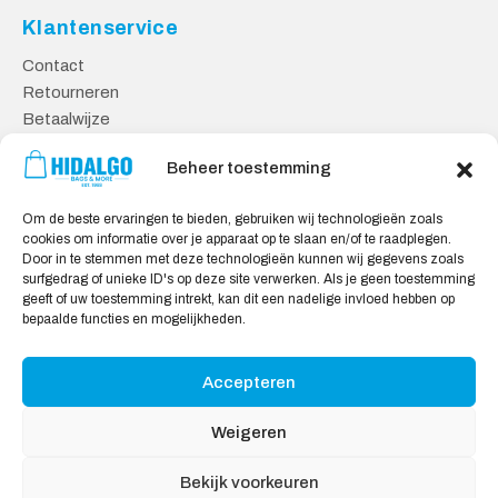
Klantenservice
Contact
Retourneren
Betaalwijze
Kennisbank
Beheer toestemming
Veilig Shoppen
Om de beste ervaringen te bieden, gebruiken wij technologieën zoals
Algemene Voorwaarden
cookies om informatie over je apparaat op te slaan en/of te raadplegen.
Privacy Verklaring
Door in te stemmen met deze technologieën kunnen wij gegevens zoals
surfgedrag of unieke ID's op deze site verwerken. Als je geen toestemming
Cookie Verklaring
geeft of uw toestemming intrekt, kan dit een nadelige invloed hebben op
Aansprakelijkheid
bepaalde functies en mogelijkheden.
Accepteren
Wij accepteren:
Weigeren
Bekijk voorkeuren