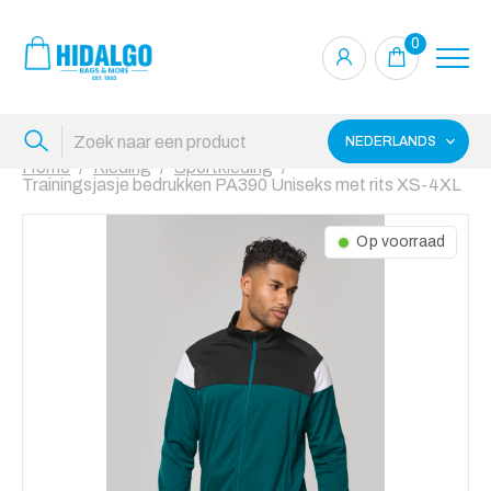
0
NEDERLANDS
Home
Kleding
Sportkleding
Trainingsjasje bedrukken PA390 Uniseks met rits XS-4XL
Op voorraad