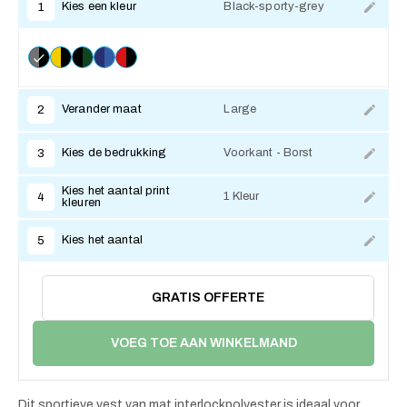
Kies een kleur
Black-sporty-grey
1
Verander maat
Large
2
Kies de bedrukking
Voorkant - Borst
3
Kies het aantal print
1 Kleur
4
kleuren
Kies het aantal
5
GRATIS OFFERTE
VOEG TOE AAN WINKELMAND
Dit sportieve vest van mat interlockpolyester is ideaal voor