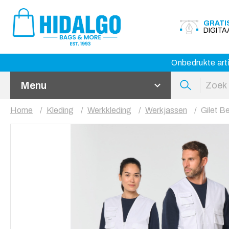
GRATI
DIGIT
Onbedrukte arti
Menu
Home
Kleding
Werkkleding
Werkjassen
Gilet B