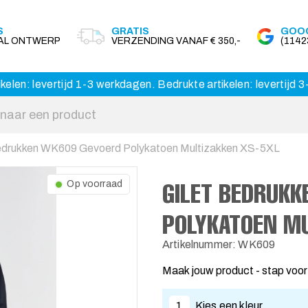
S
GRATIS
GOOG
AAL ONTWERP
VERZENDING VANAF € 350,-
(114
kelen: levertijd 1-3 werkdagen. Bedrukte artikelen: levertijd
edrukken WK609 Gevoerd Polykatoen Multizakken XS-5XL
GILET BEDRUK
Op voorraad
POLYKATOEN MU
Artikelnummer: WK609
Maak jouw product - stap voor
1
Kies een kleur