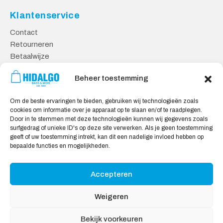
Klantenservice
Contact
Retourneren
Betaalwijze
Kennisbank
Beheer toestemming
Veilig Shoppen
Om de beste ervaringen te bieden, gebruiken wij technologieën zoals
Algemene Voorwaarden
cookies om informatie over je apparaat op te slaan en/of te raadplegen.
Privacy Verklaring
Door in te stemmen met deze technologieën kunnen wij gegevens zoals
surfgedrag of unieke ID's op deze site verwerken. Als je geen toestemming
Cookie Verklaring
geeft of uw toestemming intrekt, kan dit een nadelige invloed hebben op
Aansprakelijkheid
bepaalde functies en mogelijkheden.
Accepteren
Wij accepteren:
Weigeren
Bekijk voorkeuren