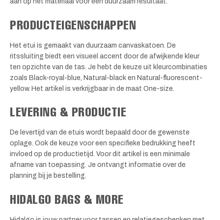
aan op het materiaal voor een duurzaam resultaat.
PRODUCTEIGENSCHAPPEN
Het etui is gemaakt van duurzaam canvaskatoen. De
ritssluiting biedt een visueel accent door de afwijkende kleur
ten opzichte van de tas. Je hebt de keuze uit kleurcombinaties
zoals Black-royal-blue, Natural-black en Natural-fluorescent-
yellow. Het artikel is verkrijgbaar in de maat One-size.
LEVERING & PRODUCTIE
De levertijd van de etuis wordt bepaald door de gewenste
oplage. Ook de keuze voor een specifieke bedrukking heeft
invloed op de productietijd. Voor dit artikel is een minimale
afname van toepassing. Je ontvangt informatie over de
planning bij je bestelling.
HIDALGO BAGS & MORE
Hidalgo is jouw partner voor tassen en relatiegeschenken met