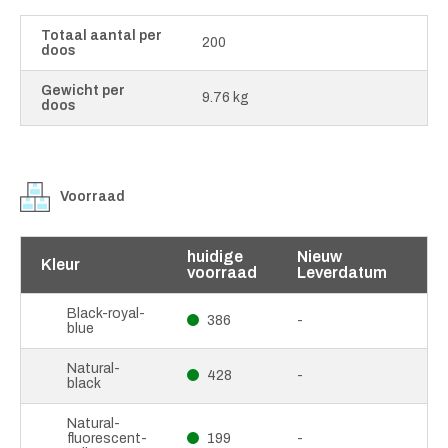
Totaal aantal per
200
doos
Gewicht per
9.76 kg
doos
Voorraad
huidige
Nieuw
Kleur
voorraad
Leverdatum
Black-royal-
386
-
blue
Natural-
428
-
black
Natural-
fluorescent-
199
-