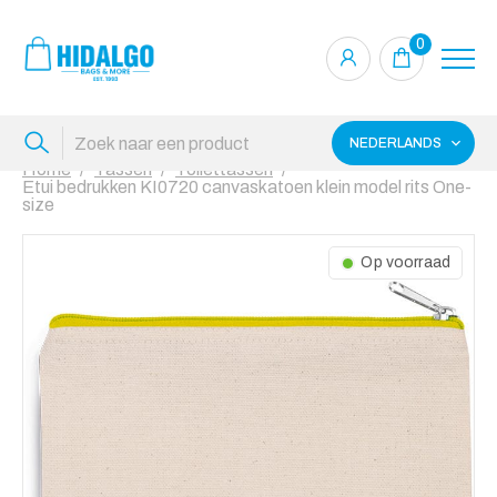
0
NEDERLANDS
Home
Tassen
Toilettassen
Etui bedrukken KI0720 canvaskatoen klein model rits One-
size
Op voorraad