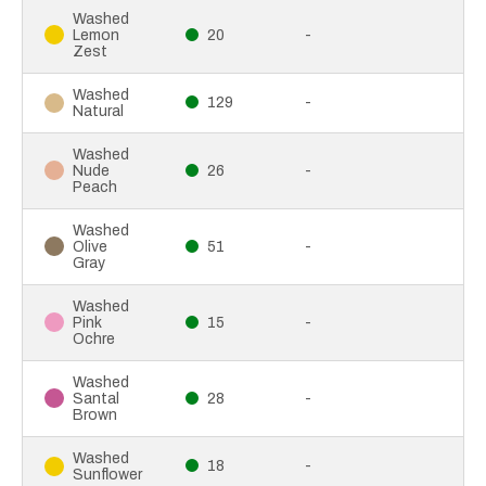
Washed
Lemon
20
-
Zest
Washed
129
-
Natural
Washed
Nude
26
-
Peach
Washed
Olive
51
-
Gray
Washed
Pink
15
-
Ochre
Washed
Santal
28
-
Brown
Washed
18
-
Sunflower