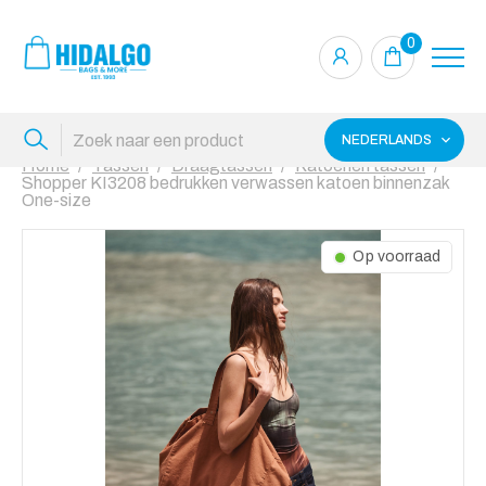
0
NEDERLANDS
Home
Tassen
Draagtassen
Katoenen tassen
Shopper KI3208 bedrukken verwassen katoen binnenzak
One-size
Op voorraad