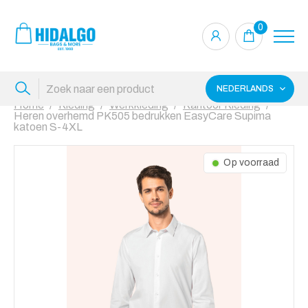
0
NEDERLANDS
Home
Kleding
Werkkleding
Kantoor Kleding
Heren overhemd PK505 bedrukken EasyCare Supima
katoen S-4XL
Op voorraad