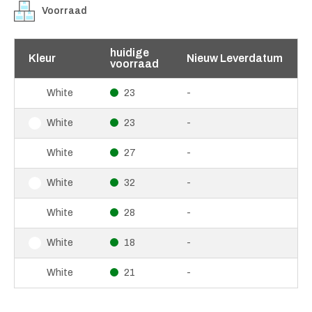
Voorraad
huidige
Kleur
Nieuw Leverdatum
voorraad
23
-
White
23
-
White
27
-
White
32
-
White
28
-
White
18
-
White
21
-
White