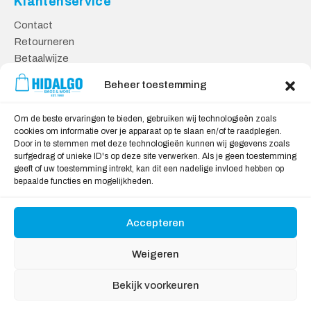
Klantenservice
Contact
Retourneren
Betaalwijze
Kennisbank
Beheer toestemming
Veilig Shoppen
Om de beste ervaringen te bieden, gebruiken wij technologieën zoals
Algemene Voorwaarden
cookies om informatie over je apparaat op te slaan en/of te raadplegen.
Door in te stemmen met deze technologieën kunnen wij gegevens zoals
Privacy Verklaring
surfgedrag of unieke ID's op deze site verwerken. Als je geen toestemming
Cookie Verklaring
geeft of uw toestemming intrekt, kan dit een nadelige invloed hebben op
Aansprakelijkheid
bepaalde functies en mogelijkheden.
Accepteren
Wij accepteren:
Weigeren
Bekijk voorkeuren