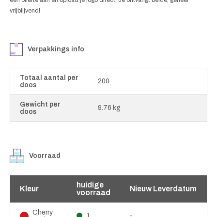
vrijblijvend!
Verpakkings info
Totaal aantal per
200
doos
Gewicht per
9.76 kg
doos
Voorraad
huidige
Kleur
Nieuw Leverdatum
voorraad
Cherry
1
-