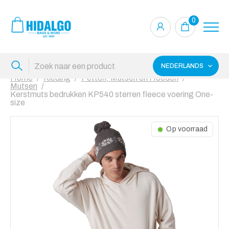
0
NEDERLANDS
Home
Kleding
Petten, Mutsen en Hoeden
Mutsen
Kerstmuts bedrukken KP540 sterren fleece voering One-
size
Op voorraad