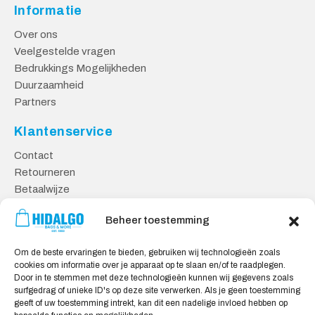
Informatie
Over ons
Veelgestelde vragen
Bedrukkings Mogelijkheden
Duurzaamheid
Partners
Klantenservice
Contact
Retourneren
Betaalwijze
Kennisbank
Beheer toestemming
Veilig Shoppen
Om de beste ervaringen te bieden, gebruiken wij technologieën zoals
Algemene Voorwaarden
cookies om informatie over je apparaat op te slaan en/of te raadplegen.
Privacy Verklaring
Door in te stemmen met deze technologieën kunnen wij gegevens zoals
surfgedrag of unieke ID's op deze site verwerken. Als je geen toestemming
Cookie Verklaring
geeft of uw toestemming intrekt, kan dit een nadelige invloed hebben op
Aansprakelijkheid