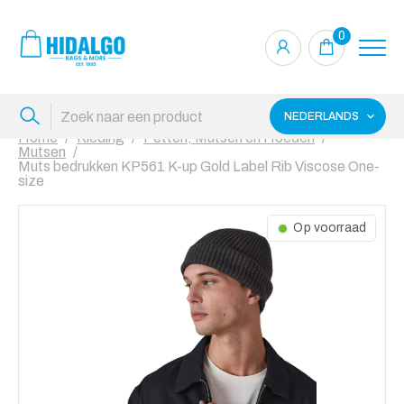
0
NEDERLANDS
Home
Kleding
Petten, Mutsen en Hoeden
Mutsen
Muts bedrukken KP561 K-up Gold Label Rib Viscose One-
size
Op voorraad