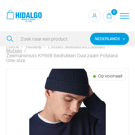
0
NEDERLANDS
Home
Kleding
Petten, Mutsen en Hoeden
Mutsen
Zeemansmuts KP958 Bedrukken Duurzaam Polylana
One-size
Op voorraad