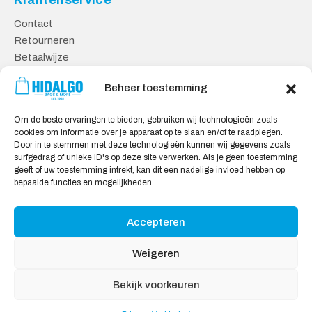
Klantenservice
Contact
Retourneren
Betaalwijze
Kennisbank
Beheer toestemming
Veilig Shoppen
Om de beste ervaringen te bieden, gebruiken wij technologieën zoals
Algemene Voorwaarden
cookies om informatie over je apparaat op te slaan en/of te raadplegen.
Privacy Verklaring
Door in te stemmen met deze technologieën kunnen wij gegevens zoals
surfgedrag of unieke ID's op deze site verwerken. Als je geen toestemming
Cookie Verklaring
geeft of uw toestemming intrekt, kan dit een nadelige invloed hebben op
Aansprakelijkheid
bepaalde functies en mogelijkheden.
Accepteren
Wij accepteren:
Weigeren
Bekijk voorkeuren