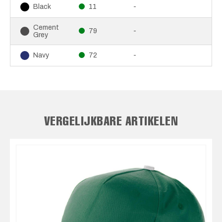
11
-
Black
Cement
79
-
Grey
72
-
Navy
VERGELIJKBARE ARTIKELEN