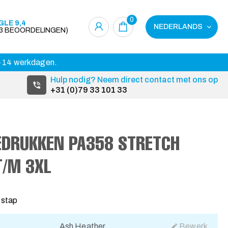
0
LE 9,4
NEDERLANDS
23 BEOORDELINGEN)
 3-14 werkdagen.
Hulp nodig? Neem direct contact met ons op
+31 (0)79 33 101 33
EDRUKKEN PA358 STRETCH
T/M 3XL
 stap
Ash Heather
Bewerk