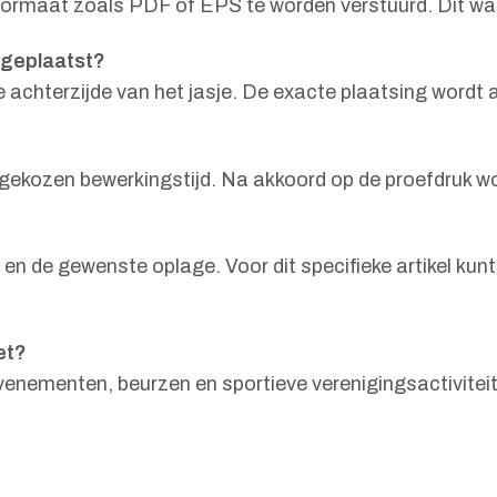
rformaat zoals PDF of EPS te worden verstuurd. Dit wa
 geplaatst?
de achterzijde van het jasje. De exacte plaatsing word
n de gekozen bewerkingstijd. Na akkoord op de proefdru
 en de gewenste oplage. Voor dit specifieke artikel ku
et?
evenementen, beurzen en sportieve verenigingsactiviteit