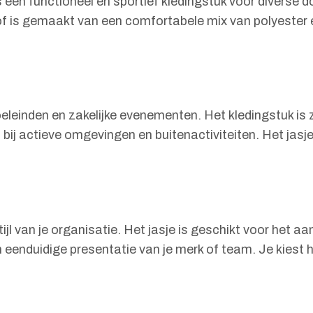
n functioneel en sportief kledingstuk voor diverse doel
stof is gemaakt van een comfortabele mix van polyeste
doeleinden en zakelijke evenementen. Het kledingstuk i
 bij actieve omgevingen en buitenactiviteiten. Het jasj
ijl van je organisatie. Het jasje is geschikt voor het 
n eenduidige presentatie van je merk of team. Je kiest