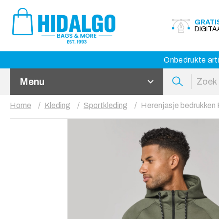
GRATI
DIGIT
Onbedrukte arti
Menu
Home
Kleding
Sportkleding
Herenjasje bedrukken