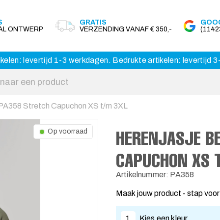
S
GRATIS
GOOG
AAL ONTWERP
VERZENDING VANAF € 350,-
(114
kelen: levertijd 1-3 werkdagen. Bedrukte artikelen: levertijd
 PA358 Stretch Capuchon XS t/m 3XL
HERENJASJE B
Op voorraad
CAPUCHON XS 
Artikelnummer: PA358
Maak jouw product - stap voor
1
Kies een kleur