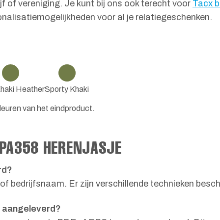
f of vereniging. Je kunt bij ons ook terecht voor
Tacx b
onalisatiemogelijkheden voor al je relatiegeschenken.
Khaki Heather
Sporty Khaki
leuren van het eindproduct.
 PA358 HERENJASJE
rd?
of bedrijfsnaam. Er zijn verschillende technieken besch
n aangeleverd?